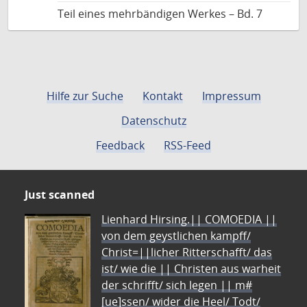
Teil eines mehrbändigen Werkes – Bd. 7
Hilfe zur Suche
Kontakt
Impressum
Datenschutz
Feedback
RSS-Feed
Just scanned
Lienhard Hirsing.|| COMOEDIA ||
von dem geystlichen kampff/
Christ=||licher Ritterschafft/ das
ist/ wie die || Christen aus warheit
der schrifft/ sich legen || m#
[ue]ssen/ wider die Heel/ Todt/