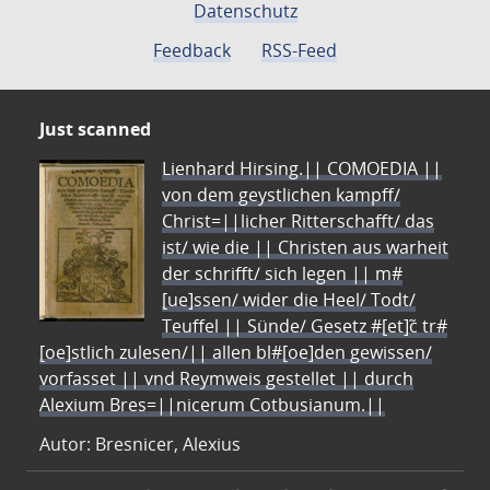
Datenschutz
Feedback
RSS-Feed
Just scanned
Lienhard Hirsing.|| COMOEDIA ||
von dem geystlichen kampff/
Christ=||licher Ritterschafft/ das
ist/ wie die || Christen aus warheit
der schrifft/ sich legen || m#
[ue]ssen/ wider die Heel/ Todt/
Teuffel || Sünde/ Gesetz #[et]c̃ tr#
[oe]stlich zulesen/|| allen bl#[oe]den gewissen/
vorfasset || vnd Reymweis gestellet || durch
Alexium Bres=||nicerum Cotbusianum.||
Autor: Bresnicer, Alexius