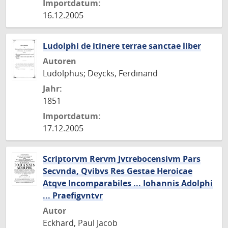
Importdatum:
16.12.2005
Ludolphi de itinere terrae sanctae liber
Autoren
Ludolphus; Deycks, Ferdinand
Jahr:
1851
Importdatum:
17.12.2005
Scriptorvm Rervm Jvtrebocensivm Pars
Secvnda, Qvibvs Res Gestae Heroicae
Atqve Incomparabiles ... Iohannis Adolphi
... Praefigvntvr
Autor
Eckhard, Paul Jacob