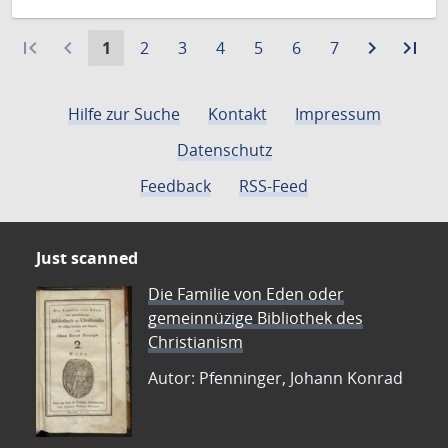
first_page
navigate_before
Aktuelle
Gehe
Gehe
Gehe
Gehe
Gehe
Gehe
navigate_next
Zur
last_page
Zur
1
2
3
4
5
6
7
Seite:
zu
zu
zu
zu
zu
zu
nächste
let
Seite
Seite
Seite
Seite
Seite
Seite
Seite
Sei
Hilfe zur Suche
Kontakt
Impressum
Datenschutz
Feedback
RSS-Feed
Just scanned
Die Familie von Eden oder
gemeinnüzige Bibliothek des
Christianism
Autor: Pfenninger, Johann Konrad