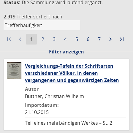
Status:
Die Sammlung wird laufend ergänzt.
2.919 Treffer
sortiert nach
first_page
navigate_before
Aktuelle
Gehe
Gehe
Gehe
Gehe
Gehe
Gehe
navigate_next
Zur
last_page
Zur
1
2
3
4
5
6
7
Seite:
zu
zu
zu
zu
zu
zu
nächste
let
Filter anzeigen
Seite
Seite
Seite
Seite
Seite
Seite
Seite
Sei
Vergleichungs-Tafeln der Schriftarten
verschiedener Völker, in denen
vergangenen und gegenwärtigen Zeiten
Autor
Büttner, Christian Wilhelm
Importdatum:
21.10.2015
Teil eines mehrbändigen Werkes – St. 2