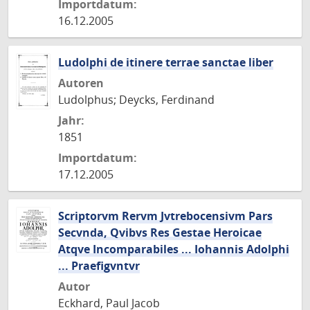
Importdatum:
16.12.2005
Ludolphi de itinere terrae sanctae liber
Autoren
Ludolphus; Deycks, Ferdinand
Jahr:
1851
Importdatum:
17.12.2005
Scriptorvm Rervm Jvtrebocensivm Pars
Secvnda, Qvibvs Res Gestae Heroicae
Atqve Incomparabiles ... Iohannis Adolphi
... Praefigvntvr
Autor
Eckhard, Paul Jacob