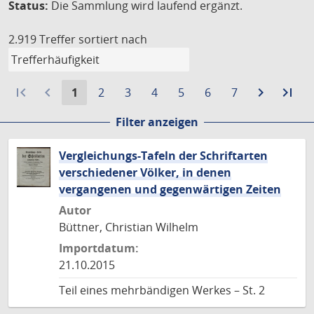
Status:
Die Sammlung wird laufend ergänzt.
2.919 Treffer
sortiert nach
first_page
navigate_before
Aktuelle
Gehe
Gehe
Gehe
Gehe
Gehe
Gehe
navigate_next
Zur
last_page
Zur
1
2
3
4
5
6
7
Seite:
zu
zu
zu
zu
zu
zu
nächste
let
Filter anzeigen
Seite
Seite
Seite
Seite
Seite
Seite
Seite
Sei
Vergleichungs-Tafeln der Schriftarten
verschiedener Völker, in denen
vergangenen und gegenwärtigen Zeiten
Autor
Büttner, Christian Wilhelm
Importdatum:
21.10.2015
Teil eines mehrbändigen Werkes – St. 2