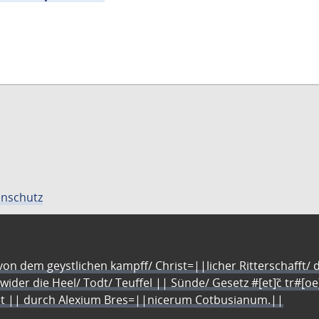
nschutz
n dem geystlichen kampff/ Christ=||licher Ritterschafft/ da
 wider die Heel/ Todt/ Teuffel || Sünde/ Gesetz #[et]c̃ tr#[o
let || durch Alexium Bres=||nicerum Cotbusianum.||