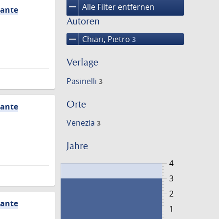
remove
Alle Filter entfernen
tante
Autoren
remove
Chiari, Pietro
3
Verlage
Pasinelli
3
Orte
tante
Venezia
3
Jahre
4
3
2
tante
1