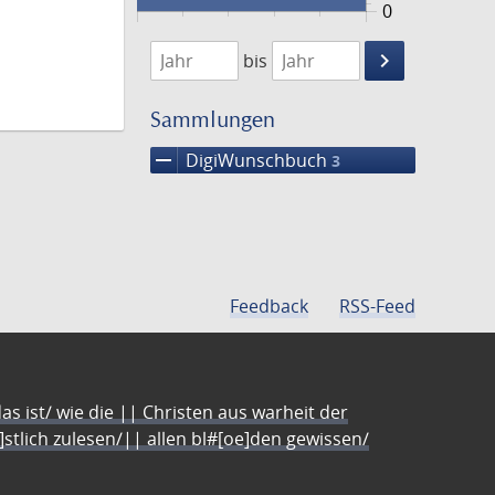
0
1761
1762
keyboard_arrow_right
bis
Suche
einschränke
Sammlungen
remove
DigiWunschbuch
3
Feedback
RSS-Feed
s ist/ wie die || Christen aus warheit der
e]stlich zulesen/|| allen bl#[oe]den gewissen/