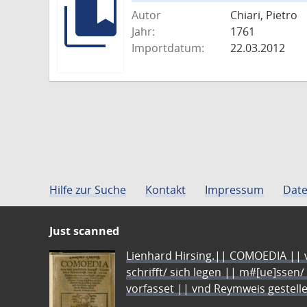
Autor
Chiari, Pietro
Jahr:
1761
Importdatum:
22.03.2012
Hilfe zur Suche
Kontakt
Impressum
Date
Just scanned
Lienhard Hirsing.|| COMOEDIA || vo
schrifft/ sich legen || m#[ue]ssen/
vorfasset || vnd Reymweis gestel