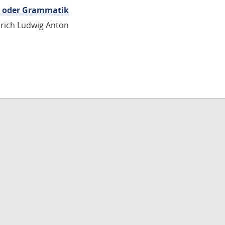
re oder Grammatik
edrich Ludwig Anton