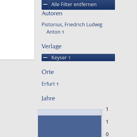
remove
Alle Filter entfernen
Autoren
Pistorius, Friedrich Ludwig
Anton
1
Verlage
remove
Keyser
1
Orte
Erfurt
1
Jahre
1
1
0