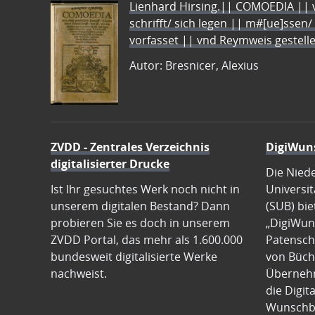
Lienhard Hirsing.|| COMOEDIA || vo
schrifft/ sich legen || m#[ue]ssen/
vorfasset || vnd Reymweis gestel
Autor: Bresnicer, Alexius
ZVDD - Zentrales Verzeichnis
DigiWun
digitalisierter Drucke
Die Nied
Ist Ihr gesuchtes Werk noch nicht in
Universit
unserem digitalen Bestand? Dann
(SUB) bie
probieren Sie es doch in unserem
„DigiWun
ZVDD Portal, das mehr als 1.600.000
Patenscha
bundesweit digitalisierte Werke
von Büch
nachweist.
Übernehm
die Digit
Wunschb