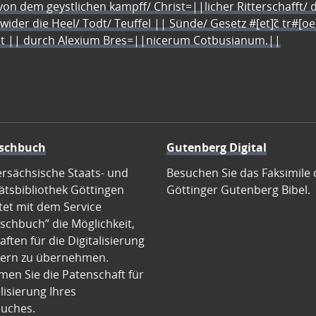
n dem geystlichen kampff/ Christ=||licher Ritterschafft/ da
 wider die Heel/ Todt/ Teuffel || Sünde/ Gesetz #[et]c̃ tr#[o
let || durch Alexium Bres=||nicerum Cotbusianum.||
schbuch
Gutenberg Digital
ersächsische Staats- und
Besuchen Sie das Faksimile 
ätsbibliothek Göttingen
Göttinger Gutenberg Bibel.
tet mit dem Service
schbuch” die Möglichkeit,
ften für die Digitalisierung
ern zu übernehmen.
en Sie die Patenschaft für
alisierung Ihres
uches.