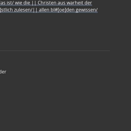
s ist/ wie die || Christen aus warheit der
e]stlich zulesen/|| allen bl#[oe]den gewissen/
der