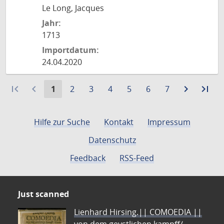
Le Long, Jacques
Jahr:
1713
Importdatum:
24.04.2020
first_page
navigate_before
Aktuelle
Gehe
Gehe
Gehe
Gehe
Gehe
Gehe
navigate_next
Zur
last_page
Zur
1
2
3
4
5
6
7
Seite:
zu
zu
zu
zu
zu
zu
nächste
let
Seite
Seite
Seite
Seite
Seite
Seite
Seite
Sei
Hilfe zur Suche
Kontakt
Impressum
Datenschutz
Feedback
RSS-Feed
Just scanned
Lienhard Hirsing.|| COMOEDIA ||