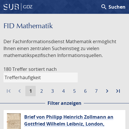
search
Suchen
GDZ
FID Mathematik
Der Fachinformationsdienst Mathematik ermöglicht
Ihnen einen zentralen Sucheinstieg zu vielen
mathematikspezifischen Informationsquellen.
180 Treffer
sortiert nach
first_page
navigate_before
Aktuelle
Gehe
Gehe
Gehe
Gehe
Gehe
Gehe
navigate_next
Zur
last_page
Zur
1
2
3
4
5
6
7
Seite:
zu
zu
zu
zu
zu
zu
nächste
let
Filter anzeigen
Seite
Seite
Seite
Seite
Seite
Seite
Seite
Sei
Brief von Philipp Heinrich Zollmann an
Gottfried Wilhelm Leibniz, London,