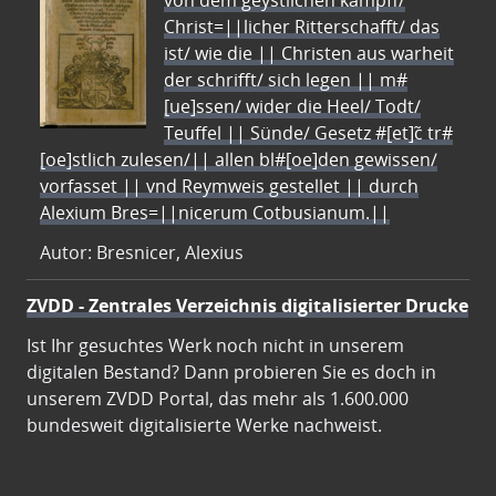
von dem geystlichen kampff/
Christ=||licher Ritterschafft/ das
ist/ wie die || Christen aus warheit
der schrifft/ sich legen || m#
[ue]ssen/ wider die Heel/ Todt/
Teuffel || Sünde/ Gesetz #[et]c̃ tr#
[oe]stlich zulesen/|| allen bl#[oe]den gewissen/
vorfasset || vnd Reymweis gestellet || durch
Alexium Bres=||nicerum Cotbusianum.||
Autor: Bresnicer, Alexius
ZVDD - Zentrales Verzeichnis digitalisierter Drucke
Ist Ihr gesuchtes Werk noch nicht in unserem
digitalen Bestand? Dann probieren Sie es doch in
unserem ZVDD Portal, das mehr als 1.600.000
bundesweit digitalisierte Werke nachweist.