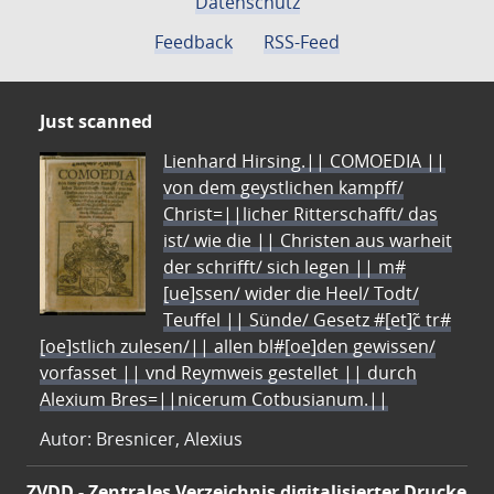
Datenschutz
Feedback
RSS-Feed
Just scanned
Lienhard Hirsing.|| COMOEDIA ||
von dem geystlichen kampff/
Christ=||licher Ritterschafft/ das
ist/ wie die || Christen aus warheit
der schrifft/ sich legen || m#
[ue]ssen/ wider die Heel/ Todt/
Teuffel || Sünde/ Gesetz #[et]c̃ tr#
[oe]stlich zulesen/|| allen bl#[oe]den gewissen/
vorfasset || vnd Reymweis gestellet || durch
Alexium Bres=||nicerum Cotbusianum.||
Autor: Bresnicer, Alexius
ZVDD - Zentrales Verzeichnis digitalisierter Drucke