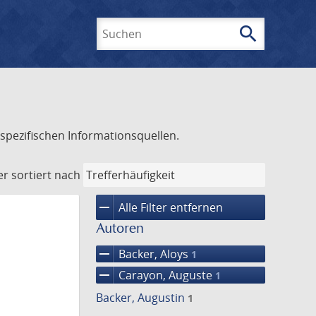
search
Suchen
spezifischen Informationsquellen.
er
sortiert nach
remove
Alle Filter entfernen
Autoren
remove
Backer, Aloys
1
remove
Carayon, Auguste
1
Backer, Augustin
1