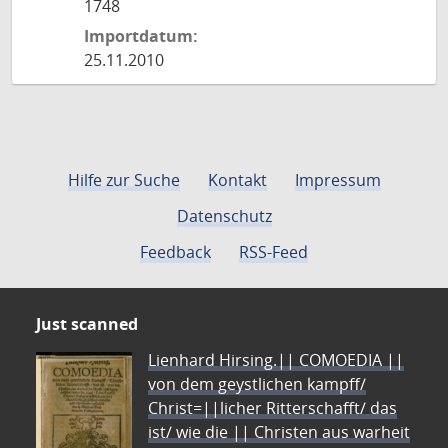
1748
Importdatum:
25.11.2010
Hilfe zur Suche
Kontakt
Impressum
Datenschutz
Feedback
RSS-Feed
Just scanned
Lienhard Hirsing.|| COMOEDIA ||
von dem geystlichen kampff/
Christ=||licher Ritterschafft/ das
ist/ wie die || Christen aus warheit