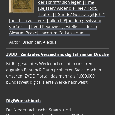
der schrifft/ sich legen || m#
[ue]ssen/ wider die Heel/ Todt/
Teuffel || Sünde/ Gesetz #[et]c̃ tr#
[oe]stlich zulesen/|| allen bl#[oe]den gewissen/
vorfasset || vnd Reymweis gestellet || durch
Alexium Bres=||nicerum Cotbusianum.||
Autor: Bresnicer, Alexius
ZVDD - Zentrales Verzeichnis digitalisierter Drucke
Ist Ihr gesuchtes Werk noch nicht in unserem
digitalen Bestand? Dann probieren Sie es doch in
unserem ZVDD Portal, das mehr als 1.600.000
bundesweit digitalisierte Werke nachweist.
DigiWunschbuch
Die Niedersächsische Staats- und