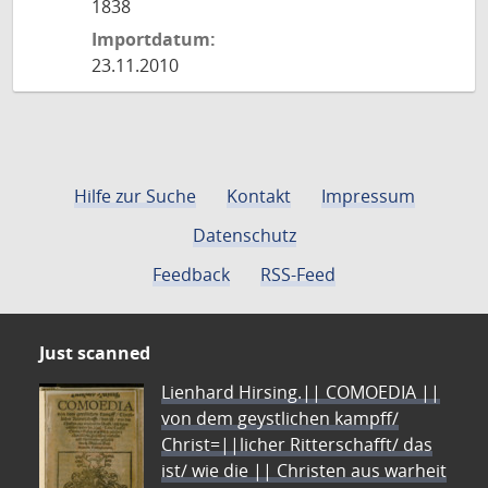
1838
Importdatum:
23.11.2010
Hilfe zur Suche
Kontakt
Impressum
Datenschutz
Feedback
RSS-Feed
Just scanned
Lienhard Hirsing.|| COMOEDIA ||
von dem geystlichen kampff/
Christ=||licher Ritterschafft/ das
ist/ wie die || Christen aus warheit