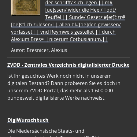
der schrifft/ sich legen || m#
[ue]ssen/ wider die Heel/ Todt/
Teuffel || Sünde/ Gesetz #[et]c̃ tr#
[oe]stlich zulesen/|| allen bl#[oe]den gewissen/
vorfasset || vnd Reymweis gestellet || durch
Alexium Bres=||nicerum Cotbusianum.||
Autor: Bresnicer, Alexius
ZVDD - Zentrales Verzeichnis digitalisierter Drucke
Ist Ihr gesuchtes Werk noch nicht in unserem
digitalen Bestand? Dann probieren Sie es doch in
unserem ZVDD Portal, das mehr als 1.600.000
bundesweit digitalisierte Werke nachweist.
DigiWunschbuch
Die Niedersächsische Staats- und