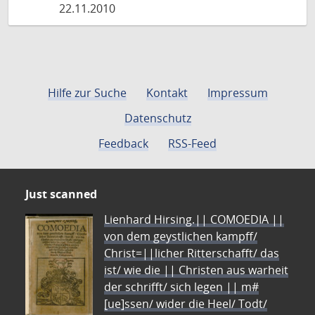
22.11.2010
Hilfe zur Suche
Kontakt
Impressum
Datenschutz
Feedback
RSS-Feed
Just scanned
Lienhard Hirsing.|| COMOEDIA ||
von dem geystlichen kampff/
Christ=||licher Ritterschafft/ das
ist/ wie die || Christen aus warheit
der schrifft/ sich legen || m#
[ue]ssen/ wider die Heel/ Todt/