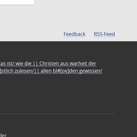
Feedback
RSS-Feed
s ist/ wie die || Christen aus warheit der
e]stlich zulesen/|| allen bl#[oe]den gewissen/
der