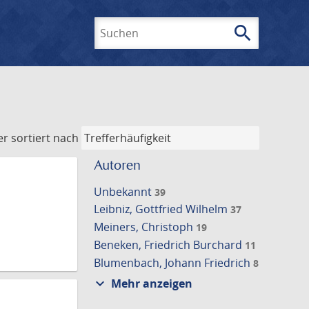
search
Suchen
er
sortiert nach
Autoren
Unbekannt
39
Leibniz, Gottfried Wilhelm
37
Meiners, Christoph
19
Beneken, Friedrich Burchard
11
Blumenbach, Johann Friedrich
8
expand_more
Mehr anzeigen