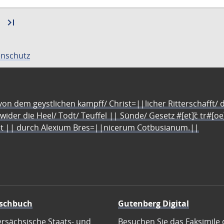
Zur
last_page
Zur
nächsten
letzten
Seite
Seite
nschutz
n dem geystlichen kampff/ Christ=||licher Ritterschafft/ da
 wider die Heel/ Todt/ Teuffel || Sünde/ Gesetz #[et]c̃ tr#[o
let || durch Alexium Bres=||nicerum Cotbusianum.||
schbuch
Gutenberg Digital
ersächsische Staats- und
Besuchen Sie das Faksimile 