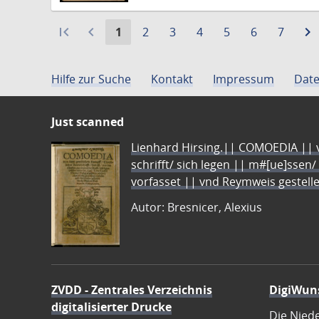
first_page
navigate_before
Aktuelle
Gehe
Gehe
Gehe
Gehe
Gehe
Gehe
navigate_next
1
2
3
4
5
6
7
Seite:
zu
zu
zu
zu
zu
zu
Seite
Seite
Seite
Seite
Seite
Seite
Hilfe zur Suche
Kontakt
Impressum
Date
Just scanned
Lienhard Hirsing.|| COMOEDIA || vo
schrifft/ sich legen || m#[ue]ssen/
vorfasset || vnd Reymweis gestel
Autor: Bresnicer, Alexius
ZVDD - Zentrales Verzeichnis
DigiWun
digitalisierter Drucke
Die Nied