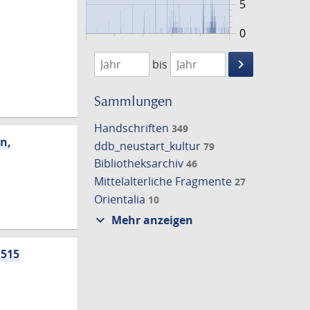
5
0
701
1931
keyboard_arrow_right
bis
Suche
einschränke
Sammlungen
Handschriften
349
n,
ddb_neustart_kultur
79
Bibliotheksarchiv
46
Mittelalterliche Fragmente
27
Orientalia
10
expand_more
Mehr anzeigen
1515