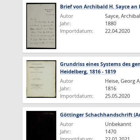
Brief von Archibald H. Sayce an 
Autor
Sayce, Archiba
Jahr:
1880
Importdatum:
22.04.2020
Grundriss eines Systems des ge
Heidelberg, 1816 - 1819
Autor
Heise, Georg A
Jahr:
1816
Importdatum:
25.05.2020
Göttinger Schachhandschrift (An
Autor
Unbekannt
Jahr:
1470
Importdatum:
22.01.2021