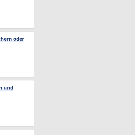
chern oder
en und