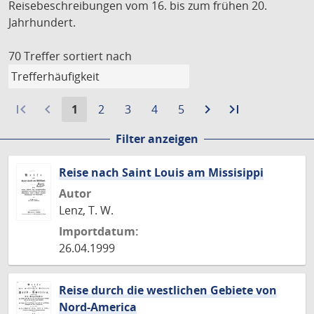
Reisebeschreibungen vom 16. bis zum frühen 20.
Jahrhundert.
70 Treffer
sortiert nach
first_page
navigate_before
Aktuelle
Gehe
Gehe
Gehe
Gehe
navigate_next
Zur
last_page
Zur
1
2
3
4
5
Seite:
zu
zu
zu
zu
nächsten
letzten
Filter anzeigen
Seite
Seite
Seite
Seite
Seite
Seite
Reise nach Saint Louis am Missisippi
Autor
Lenz, T. W.
Importdatum:
26.04.1999
Reise durch die westlichen Gebiete von
Nord-America