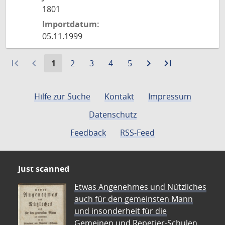
1801
Importdatum:
05.11.1999
first_page
navigate_before
Aktuelle
Gehe
Gehe
Gehe
Gehe
navigate_next
Zur
last_page
Zur
1
2
3
4
5
Seite:
zu
zu
zu
zu
nächsten
letzten
Seite
Seite
Seite
Seite
Seite
Seite
Hilfe zur Suche
Kontakt
Impressum
Datenschutz
Feedback
RSS-Feed
Just scanned
Etwas Angenehmes und Nützliches
auch für den gemeinsten Mann
und insonderheit für die
Gemeinen und Repetier-Schulen