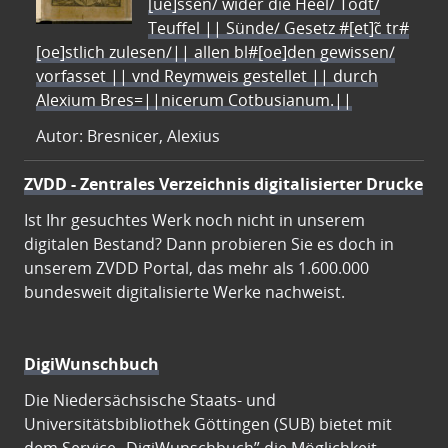
[ue]ssen/ wider die Heel/ Todt/
Teuffel || Sünde/ Gesetz #[et]c̃ tr#
[oe]stlich zulesen/|| allen bl#[oe]den gewissen/
vorfasset || vnd Reymweis gestellet || durch
Alexium Bres=||nicerum Cotbusianum.||
Autor: Bresnicer, Alexius
ZVDD - Zentrales Verzeichnis digitalisierter Drucke
Ist Ihr gesuchtes Werk noch nicht in unserem
digitalen Bestand? Dann probieren Sie es doch in
unserem ZVDD Portal, das mehr als 1.600.000
bundesweit digitalisierte Werke nachweist.
DigiWunschbuch
Die Niedersächsische Staats- und
Universitätsbibliothek Göttingen (SUB) bietet mit