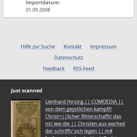
Importdatum:
01.09.2008
Hilfe zur Suche
Kontakt
Impressum
Datenschutz
Feedback
RSS-Feed
Just scanned
Lienhard Hirsing.|| COMOEDIA ||
von dem geystlichen kampff/
Christ=||licher Ritterschafft/ das
ist/ wie die || Christen aus warheit
der schrifft/ sich legen || m#