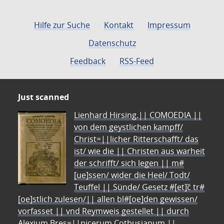
Hilfe zur Suche
Kontakt
Impressum
Datenschutz
Feedback
RSS-Feed
Just scanned
Lienhard Hirsing.|| COMOEDIA ||
von dem geystlichen kampff/
Christ=||licher Ritterschafft/ das
ist/ wie die || Christen aus warheit
der schrifft/ sich legen || m#
[ue]ssen/ wider die Heel/ Todt/
Teuffel || Sünde/ Gesetz #[et]c̃ tr#
[oe]stlich zulesen/|| allen bl#[oe]den gewissen/
vorfasset || vnd Reymweis gestellet || durch
Alexium Bres=||nicerum Cotbusianum.||