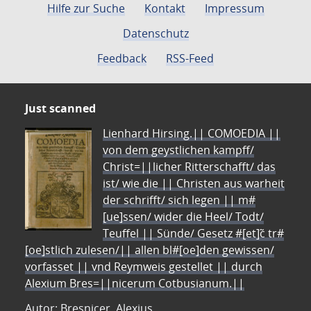
Hilfe zur Suche
Kontakt
Impressum
Datenschutz
Feedback
RSS-Feed
Just scanned
Lienhard Hirsing.|| COMOEDIA ||
von dem geystlichen kampff/
Christ=||licher Ritterschafft/ das
ist/ wie die || Christen aus warheit
der schrifft/ sich legen || m#
[ue]ssen/ wider die Heel/ Todt/
Teuffel || Sünde/ Gesetz #[et]c̃ tr#
[oe]stlich zulesen/|| allen bl#[oe]den gewissen/
vorfasset || vnd Reymweis gestellet || durch
Alexium Bres=||nicerum Cotbusianum.||
Autor: Bresnicer, Alexius