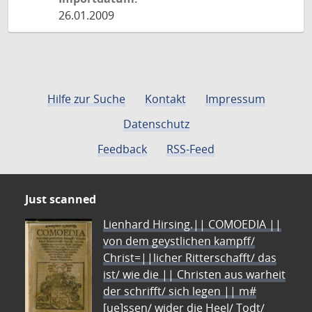
26.01.2009
Hilfe zur Suche
Kontakt
Impressum
Datenschutz
Feedback
RSS-Feed
Just scanned
Lienhard Hirsing.|| COMOEDIA ||
von dem geystlichen kampff/
Christ=||licher Ritterschafft/ das
ist/ wie die || Christen aus warheit
der schrifft/ sich legen || m#
[ue]ssen/ wider die Heel/ Todt/