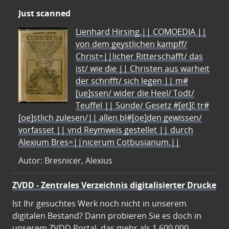
Just scanned
Lienhard Hirsing.|| COMOEDIA ||
von dem geystlichen kampff/
Christ=||licher Ritterschafft/ das
ist/ wie die || Christen aus warheit
der schrifft/ sich legen || m#
[ue]ssen/ wider die Heel/ Todt/
Teuffel || Sünde/ Gesetz #[et]c̃ tr#
[oe]stlich zulesen/|| allen bl#[oe]den gewissen/
vorfasset || vnd Reymweis gestellet || durch
Alexium Bres=||nicerum Cotbusianum.||
Autor: Bresnicer, Alexius
ZVDD - Zentrales Verzeichnis digitalisierter Drucke
Ist Ihr gesuchtes Werk noch nicht in unserem
digitalen Bestand? Dann probieren Sie es doch in
unserem ZVDD Portal, das mehr als 1.600.000