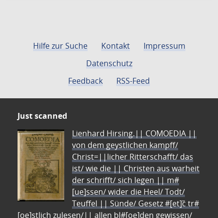
Hilfe zur Suche
Kontakt
Impressum
Datenschutz
Feedback
RSS-Feed
Just scanned
Lienhard Hirsing.|| COMOEDIA ||
von dem geystlichen kampff/
Christ=||licher Ritterschafft/ das
ist/ wie die || Christen aus warheit
der schrifft/ sich legen || m#
[ue]ssen/ wider die Heel/ Todt/
Teuffel || Sünde/ Gesetz #[et]c̃ tr#
[oe]stlich zulesen/|| allen bl#[oe]den gewissen/