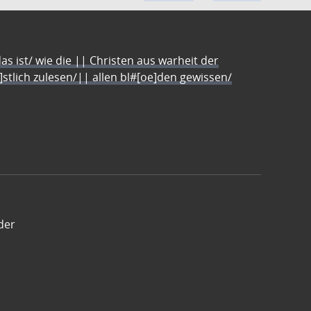
s ist/ wie die || Christen aus warheit der
e]stlich zulesen/|| allen bl#[oe]den gewissen/
der