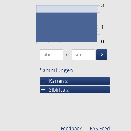
3
1
0
1720
1721
keyboard_arrow_right
bis
Suche
einschränke
Sammlungen
remove
Karten
2
remove
Sibirica
2
Feedback
RSS-Feed