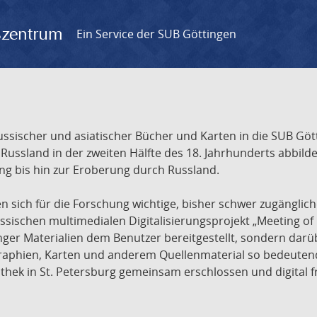
gszentrum
Ein Service der SUB Göttingen
sischer und asiatischer Bücher und Karten in die SUB Gött
ssland in der zweiten Hälfte des 18. Jahrhunderts abbilde
ng bis hin zur Eroberung durch Russland.
sich für die Forschung wichtige, bisher schwer zugänglic
ischen multimedialen Digitalisierungsprojekt „Meeting of 
nger Materialien dem Benutzer bereitgestellt, sondern dar
raphien, Karten und anderem Quellenmaterial so bedeutende
othek in St. Petersburg gemeinsam erschlossen und digital 