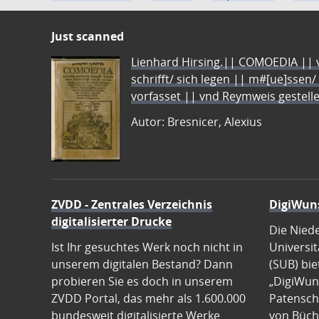
Just scanned
Lienhard Hirsing.|| COMOEDIA || vo
schrifft/ sich legen || m#[ue]ssen/
vorfasset || vnd Reymweis gestel
Autor: Bresnicer, Alexius
ZVDD - Zentrales Verzeichnis
DigiWun
digitalisierter Drucke
Die Nied
Ist Ihr gesuchtes Werk noch nicht in
Universit
unserem digitalen Bestand? Dann
(SUB) bie
probieren Sie es doch in unserem
„DigiWun
ZVDD Portal, das mehr als 1.600.000
Patenscha
bundesweit digitalisierte Werke
von Büch