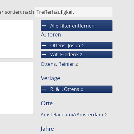
er
sortiert nach
remove
Alle Filter entfernen
Autoren
remove
Ottens, Josua
2
remove
Wit, Frederik
2
Ottens, Reinier
2
Verlage
remove
R. & I. Ottens
2
Orte
Amstelaedami//Amsterdam
2
Jahre