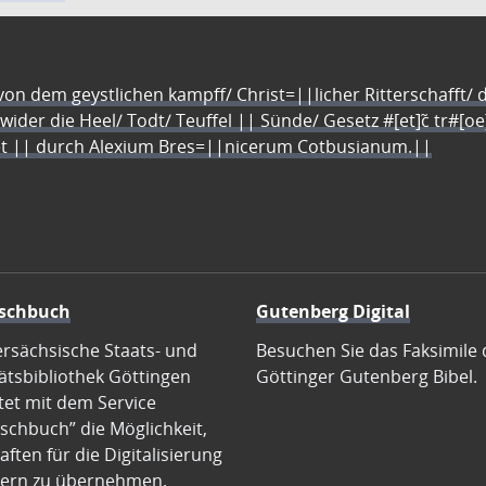
n dem geystlichen kampff/ Christ=||licher Ritterschafft/ da
 wider die Heel/ Todt/ Teuffel || Sünde/ Gesetz #[et]c̃ tr#[o
let || durch Alexium Bres=||nicerum Cotbusianum.||
schbuch
Gutenberg Digital
ersächsische Staats- und
Besuchen Sie das Faksimile 
ätsbibliothek Göttingen
Göttinger Gutenberg Bibel.
tet mit dem Service
schbuch” die Möglichkeit,
ften für die Digitalisierung
ern zu übernehmen.