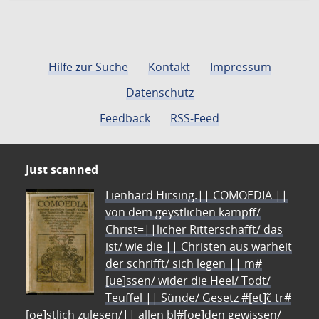
Hilfe zur Suche
Kontakt
Impressum
Datenschutz
Feedback
RSS-Feed
Just scanned
Lienhard Hirsing.|| COMOEDIA ||
von dem geystlichen kampff/
Christ=||licher Ritterschafft/ das
ist/ wie die || Christen aus warheit
der schrifft/ sich legen || m#
[ue]ssen/ wider die Heel/ Todt/
Teuffel || Sünde/ Gesetz #[et]c̃ tr#
[oe]stlich zulesen/|| allen bl#[oe]den gewissen/