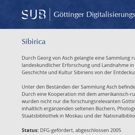
Göttinger Digitalisierun
Sibirica
Durch Georg von Asch gelangte eine Sammlung rus
landeskundlicher Erforschung und Landnahme in Ru
Geschichte und Kultur Sibiriens von der Entdecku
Unter den Beständen der Sammlung Asch befinden 
Durch eine Kooperation mit dem amerikanisch-russ
wurden nicht nur die forschungsrelevanten Götti
inhaltlich ergänzenden seltenen Büchern, Photog
Staatsbibliothek in Moskau und der Nationalbibli
Status:
DFG-gefördert, abgeschlossen 2005