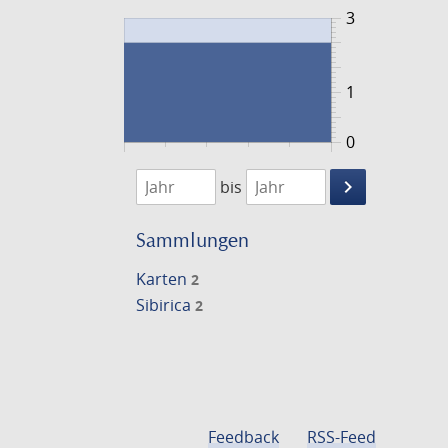
3
1
0
1720
1721
keyboard_arrow_right
bis
Suche
einschränke
Sammlungen
Karten
2
Sibirica
2
Feedback
RSS-Feed