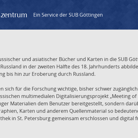
gszentrum
Ein Service der SUB Göttingen
sischer und asiatischer Bücher und Karten in die SUB Gött
ssland in der zweiten Hälfte des 18. Jahrhunderts abbilde
ng bis hin zur Eroberung durch Russland.
sich für die Forschung wichtige, bisher schwer zugänglic
ischen multimedialen Digitalisierungsprojekt „Meeting of 
nger Materialien dem Benutzer bereitgestellt, sondern dar
raphien, Karten und anderem Quellenmaterial so bedeutende
othek in St. Petersburg gemeinsam erschlossen und digital 