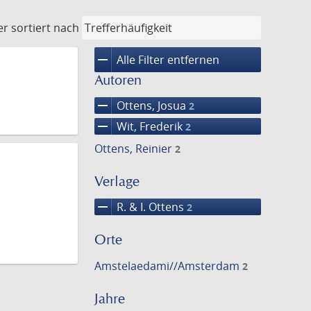
er
sortiert nach
remove
Alle Filter entfernen
Autoren
remove
Ottens, Josua
2
remove
Wit, Frederik
2
Ottens, Reinier
2
Verlage
remove
R. & I. Ottens
2
Orte
Amstelaedami//Amsterdam
2
Jahre