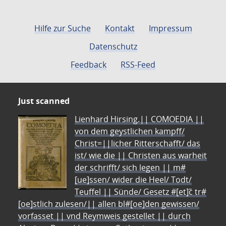
Hilfe zur Suche
Kontakt
Impressum
Datenschutz
Feedback
RSS-Feed
Just scanned
Lienhard Hirsing.|| COMOEDIA ||
von dem geystlichen kampff/
Christ=||licher Ritterschafft/ das
ist/ wie die || Christen aus warheit
der schrifft/ sich legen || m#
[ue]ssen/ wider die Heel/ Todt/
Teuffel || Sünde/ Gesetz #[et]c̃ tr#
[oe]stlich zulesen/|| allen bl#[oe]den gewissen/
vorfasset || vnd Reymweis gestellet || durch