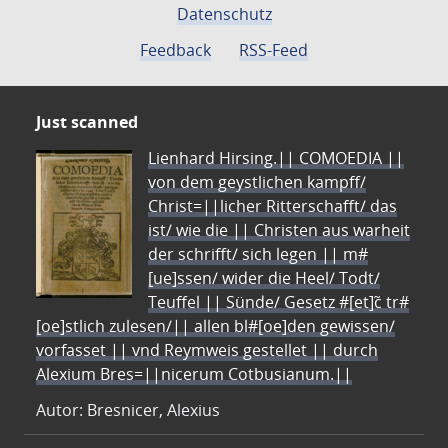
Datenschutz
Feedback
RSS-Feed
Just scanned
Lienhard Hirsing.|| COMOEDIA ||
von dem geystlichen kampff/
Christ=||licher Ritterschafft/ das
ist/ wie die || Christen aus warheit
der schrifft/ sich legen || m#
[ue]ssen/ wider die Heel/ Todt/
Teuffel || Sünde/ Gesetz #[et]c̃ tr#
[oe]stlich zulesen/|| allen bl#[oe]den gewissen/
vorfasset || vnd Reymweis gestellet || durch
Alexium Bres=||nicerum Cotbusianum.||
Autor: Bresnicer, Alexius