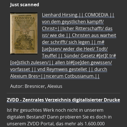
Just scanned
Lienhard Hirsing.|| COMOEDIA ||
von dem geystlichen kampff/
Christ=||licher Ritterschafft/ das
ist/ wie die || Christen aus warheit
der schrifft/ sich legen || m#
[ue]ssen/ wider die Heel/ Todt/
Teuffel || Sünde/ Gesetz #[et]c̃ tr#
[oe]stlich zulesen/|| allen bl#[oe]den gewissen/
vorfasset || vnd Reymweis gestellet || durch
Alexium Bres=||nicerum Cotbusianum.||
Autor: Bresnicer, Alexius
ZVDD - Zentrales Verzeichnis digitalisierter Drucke
Ist Ihr gesuchtes Werk noch nicht in unserem
digitalen Bestand? Dann probieren Sie es doch in
unserem ZVDD Portal, das mehr als 1.600.000