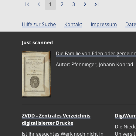
first_page
navigate_before
Aktuelle
Gehe
Gehe
navigate_next
Zur
last_page
Zur
1
2
3
Seite:
zu
zu
nächsten
letzten
Seite
Seite
Seite
Seite
Hilfe zur Suche
Kontakt
Impressum
Date
Just scanned
Die Familie von Eden oder gemeinn
Autor: Pfenninger, Johann Konrad
ZVDD - Zentrales Verzeichnis
DigiWun
digitalisierter Drucke
Die Nied
Ist Ihr gesuchtes Werk noch nicht in
Universit