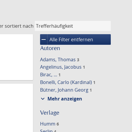
er
sortiert nach
remove
Alle Filter entfernen
Autoren
Adams, Thomas
3
Angelinus, Jacobus
1
Birac, ...
1
Bonelli, Carlo (Kardinal)
1
Bütner, Johann Georg
1
expand_more
Mehr anzeigen
Verlage
Humm
6
Serlin
4