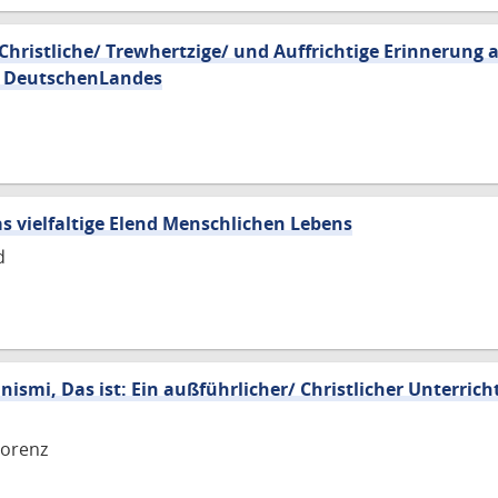
hristliche/ Trewhertzige/ und Auffrichtige Erinnerung a
e DeutschenLandes
as vielfaltige Elend Menschlichen Lebens
d
anismi, Das ist: Ein außführlicher/ Christlicher Unterric
orenz