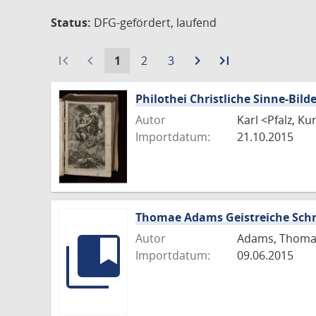
Status:
DFG-gefördert, laufend
first_page
navigate_before
Aktuelle
Gehe
Gehe
navigate_next
Zur
last_page
Zur
1
2
3
Seite:
zu
zu
nächsten
letzten
Seite
Seite
Seite
Seite
Philothei Christliche Sinne-Bild
Autor
Karl <Pfalz, Ku
Importdatum:
21.10.2015
Thomae Adams Geistreiche Schr
Autor
Adams, Thoma
Importdatum:
09.06.2015