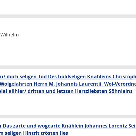
s Wilhelm
/ doch seligen Tod Des holdseligen Knäbleins Christoph
olgelahrten Herrn M. Johannis Laurentii, Wol-Verordne
olai allhier/ dritten und letzten Hertzliebsten Söhnleins
n Das zarte und wogearte Knäblein Johannes Lorentz Se
seligen Hintrit trösten lies