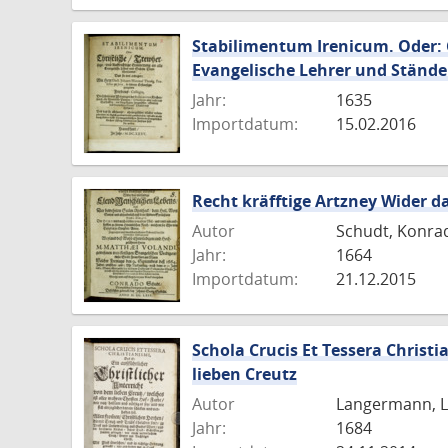
Stabilimentum Irenicum. Oder: C
Evangelische Lehrer und Ständ
Jahr:
1635
Importdatum:
15.02.2016
Recht kräfftige Artzney Wider d
Autor
Schudt, Konra
Jahr:
1664
Importdatum:
21.12.2015
Schola Crucis Et Tessera Christi
lieben Creutz
Autor
Langermann, L
Jahr:
1684