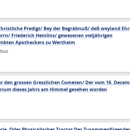
Christliche Predigt/ Bey der Begräbnuß/ deß weyland Eh
rn/ Friederich Heinlins/ gewesenen vieljährigen
mbten Apotheckers zu Wertheim
obus
er den grossen Greszlichen Cometen/ Der vom 16. Decem
uarium dieses Jahrs am Himmel gesehen worden
lerie. Oder Physicalischer Tractat Der Zusammenfügende