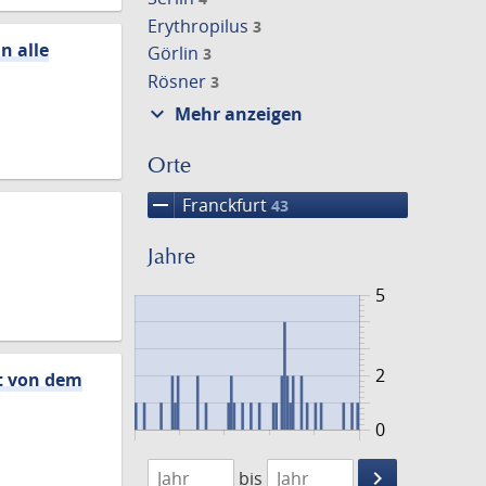
Erythropilus
3
n alle
Görlin
3
Rösner
3
expand_more
Mehr anzeigen
Orte
remove
Franckfurt
43
Jahre
5
2
ht von dem
0
1620
1700
keyboard_arrow_right
bis