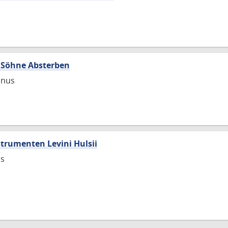
r Söhne Absterben
inus
strumenten Levini Hulsii
us