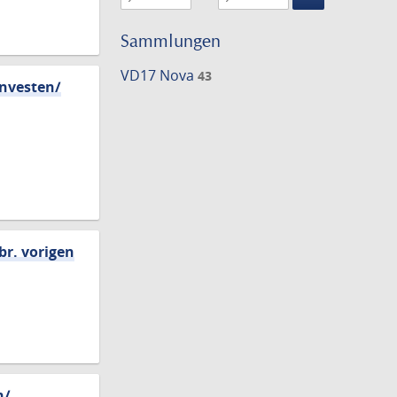
Suche
einschränke
Sammlungen
VD17 Nova
43
rnvesten/
br. vorigen
n/