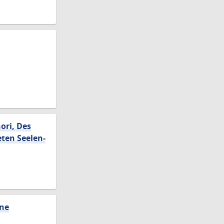
ori, Des
ten Seelen-
ine