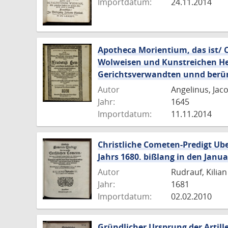
Importdatum:
24.11.2014
Apotheca Morientium, das ist/ 
Wolweisen und Kunstreichen Her
Gerichtsverwandten unnd berü
Autor
Angelinus, Jac
Jahr:
1645
Importdatum:
11.11.2014
Christliche Cometen-Predigt Ub
Jahrs 1680. bißlang in den Jan
Autor
Rudrauf, Kilian
Jahr:
1681
Importdatum:
02.02.2010
Gründlicher Ursprung der Artil