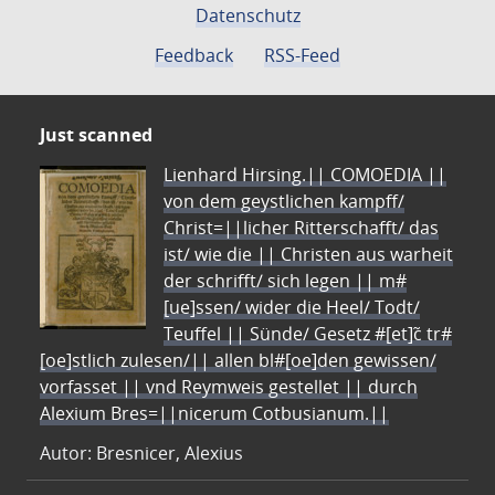
Datenschutz
Feedback
RSS-Feed
Just scanned
Lienhard Hirsing.|| COMOEDIA ||
von dem geystlichen kampff/
Christ=||licher Ritterschafft/ das
ist/ wie die || Christen aus warheit
der schrifft/ sich legen || m#
[ue]ssen/ wider die Heel/ Todt/
Teuffel || Sünde/ Gesetz #[et]c̃ tr#
[oe]stlich zulesen/|| allen bl#[oe]den gewissen/
vorfasset || vnd Reymweis gestellet || durch
Alexium Bres=||nicerum Cotbusianum.||
Autor: Bresnicer, Alexius