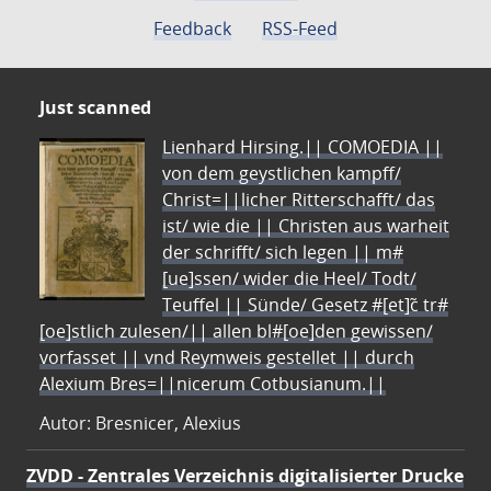
Feedback
RSS-Feed
Just scanned
Lienhard Hirsing.|| COMOEDIA ||
von dem geystlichen kampff/
Christ=||licher Ritterschafft/ das
ist/ wie die || Christen aus warheit
der schrifft/ sich legen || m#
[ue]ssen/ wider die Heel/ Todt/
Teuffel || Sünde/ Gesetz #[et]c̃ tr#
[oe]stlich zulesen/|| allen bl#[oe]den gewissen/
vorfasset || vnd Reymweis gestellet || durch
Alexium Bres=||nicerum Cotbusianum.||
Autor: Bresnicer, Alexius
ZVDD - Zentrales Verzeichnis digitalisierter Drucke