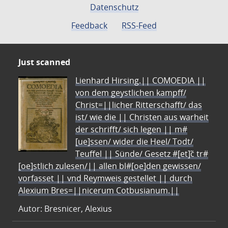
Datenschutz
Feedback
RSS-Feed
Just scanned
Lienhard Hirsing.|| COMOEDIA ||
von dem geystlichen kampff/
Christ=||licher Ritterschafft/ das
ist/ wie die || Christen aus warheit
der schrifft/ sich legen || m#
[ue]ssen/ wider die Heel/ Todt/
Teuffel || Sünde/ Gesetz #[et]c̃ tr#
[oe]stlich zulesen/|| allen bl#[oe]den gewissen/
vorfasset || vnd Reymweis gestellet || durch
Alexium Bres=||nicerum Cotbusianum.||
Autor: Bresnicer, Alexius