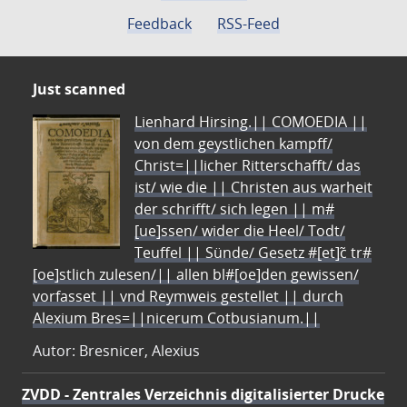
Feedback
RSS-Feed
Just scanned
Lienhard Hirsing.|| COMOEDIA ||
von dem geystlichen kampff/
Christ=||licher Ritterschafft/ das
ist/ wie die || Christen aus warheit
der schrifft/ sich legen || m#
[ue]ssen/ wider die Heel/ Todt/
Teuffel || Sünde/ Gesetz #[et]c̃ tr#
[oe]stlich zulesen/|| allen bl#[oe]den gewissen/
vorfasset || vnd Reymweis gestellet || durch
Alexium Bres=||nicerum Cotbusianum.||
Autor: Bresnicer, Alexius
ZVDD - Zentrales Verzeichnis digitalisierter Drucke