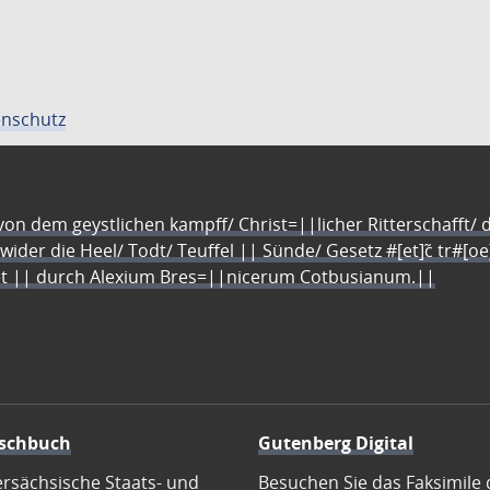
nschutz
n dem geystlichen kampff/ Christ=||licher Ritterschafft/ da
 wider die Heel/ Todt/ Teuffel || Sünde/ Gesetz #[et]c̃ tr#[o
let || durch Alexium Bres=||nicerum Cotbusianum.||
schbuch
Gutenberg Digital
ersächsische Staats- und
Besuchen Sie das Faksimile 