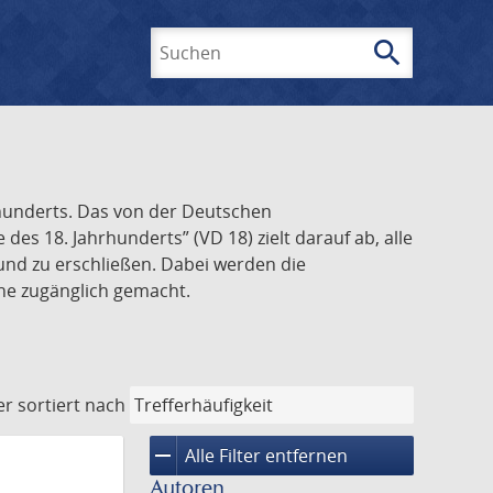
search
Suchen
rhunderts. Das von der Deutschen
s 18. Jahrhunderts” (VD 18) zielt darauf ab, alle
und zu erschließen. Dabei werden die
ine zugänglich gemacht.
er
sortiert nach
remove
Alle Filter entfernen
Autoren