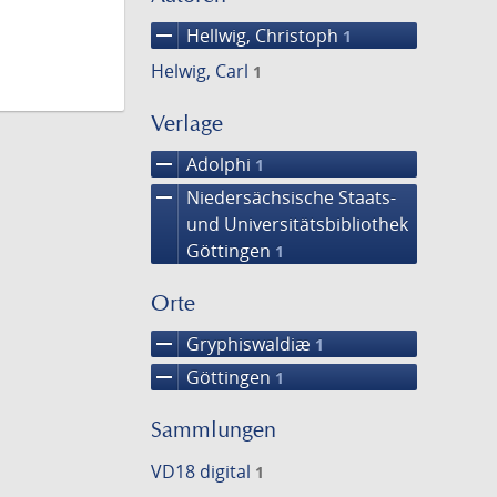
remove
Hellwig, Christoph
1
Helwig, Carl
1
Verlage
remove
Adolphi
1
remove
Niedersächsische Staats-
und Universitätsbibliothek
Göttingen
1
Orte
remove
Gryphiswaldiæ
1
remove
Göttingen
1
Sammlungen
VD18 digital
1