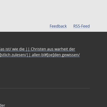
Feedback
RSS-Feed
s ist/ wie die || Christen aus warheit der
e]stlich zulesen/|| allen bl#[oe]den gewissen/
der