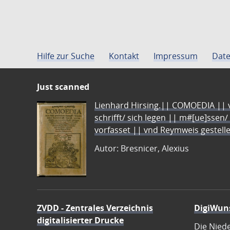
Hilfe zur Suche
Kontakt
Impressum
Date
Just scanned
Lienhard Hirsing.|| COMOEDIA || vo
schrifft/ sich legen || m#[ue]ssen/
vorfasset || vnd Reymweis gestel
Autor: Bresnicer, Alexius
ZVDD - Zentrales Verzeichnis
DigiWun
digitalisierter Drucke
Die Nied