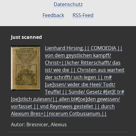
Datenschutz
Feedback
RSS-Feed
Just scanned
Lienhard Hirsing.|| COMOEDIA ||
von dem geystlichen kampff/
Christ=||licher Ritterschafft/ das
ist/ wie die || Christen aus warheit
der schrifft/ sich legen || m#
[ue]ssen/ wider die Heel/ Todt/
Teuffel || Sünde/ Gesetz #[et]c̃ tr#
[oe]stlich zulesen/|| allen bl#[oe]den gewissen/
vorfasset || vnd Reymweis gestellet || durch
Alexium Bres=||nicerum Cotbusianum.||
Autor: Bresnicer, Alexius