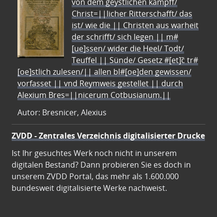
von dem geystlichen kampff/
Christ=||licher Ritterschafft/ das
ist/ wie die || Christen aus warheit
der schrifft/ sich legen || m#
[ue]ssen/ wider die Heel/ Todt/
Teuffel || Sünde/ Gesetz #[et]c̃ tr#
[oe]stlich zulesen/|| allen bl#[oe]den gewissen/
vorfasset || vnd Reymweis gestellet || durch
Alexium Bres=||nicerum Cotbusianum.||
Autor: Bresnicer, Alexius
ZVDD - Zentrales Verzeichnis digitalisierter Drucke
Ist Ihr gesuchtes Werk noch nicht in unserem
digitalen Bestand? Dann probieren Sie es doch in
unserem ZVDD Portal, das mehr als 1.600.000
bundesweit digitalisierte Werke nachweist.