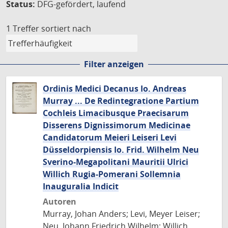
Status:
DFG-gefördert, laufend
1 Treffer
sortiert nach
Filter anzeigen
Ordinis Medici Decanus Io. Andreas
Murray ... De Redintegratione Partium
Cochleis Limacibusque Praecisarum
Disserens Dignissimorum Medicinae
Candidatorum Meieri Leiseri Levi
Düsseldorpiensis Io. Frid. Wilhelm Neu
Sverino-Megapolitani Mauritii Ulrici
Willich Rugia-Pomerani Sollemnia
Inauguralia Indicit
Autoren
Murray, Johan Anders; Levi, Meyer Leiser;
Neu, Johann Friedrich Wilhelm; Willich,