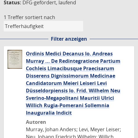
Status:
DFG-gefördert, laufend
1 Treffer
sortiert nach
Filter anzeigen
Ordinis Medici Decanus Io. Andreas
Murray ... De Redintegratione Partium
Cochleis Limacibusque Praecisarum
Disserens Dignissimorum Medicinae
Candidatorum Meieri Leiseri Levi
Düsseldorpiensis Io. Frid. Wilhelm Neu
Sverino-Megapolitani Mauritii Ulrici
Willich Rugia-Pomerani Sollemnia
Inauguralia Indicit
Autoren
Murray, Johan Anders; Levi, Meyer Leiser;
Neu, Johann Friedrich Wilhelm; Willich,