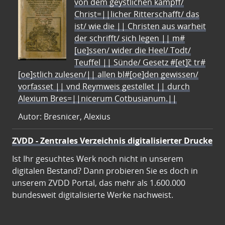
von dem geystlichen kampff/
Christ=||licher Ritterschafft/ das
ist/ wie die || Christen aus warheit
der schrifft/ sich legen || m#
[ue]ssen/ wider die Heel/ Todt/
Teuffel || Sünde/ Gesetz #[et]c̃ tr#
[oe]stlich zulesen/|| allen bl#[oe]den gewissen/
vorfasset || vnd Reymweis gestellet || durch
Alexium Bres=||nicerum Cotbusianum.||
Autor: Bresnicer, Alexius
ZVDD - Zentrales Verzeichnis digitalisierter Drucke
Ist Ihr gesuchtes Werk noch nicht in unserem
digitalen Bestand? Dann probieren Sie es doch in
unserem ZVDD Portal, das mehr als 1.600.000
bundesweit digitalisierte Werke nachweist.