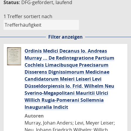
Status:
DFG-gefördert, laufend
1 Treffer
sortiert nach
Filter anzeigen
Ordinis Medici Decanus Io. Andreas
Murray ... De Redintegratione Partium
Cochleis Limacibusque Praecisarum
Disserens Dignissimorum Medicinae
Candidatorum Meieri Leiseri Levi
Düsseldorpiensis Io. Frid. Wilhelm Neu
Sverino-Megapolitani Mauritii Ulrici
Willich Rugia-Pomerani Sollemnia
Inauguralia Indicit
Autoren
Murray, Johan Anders; Levi, Meyer Leiser;
Neu, Johann Friedrich Wilhelm; Willich,