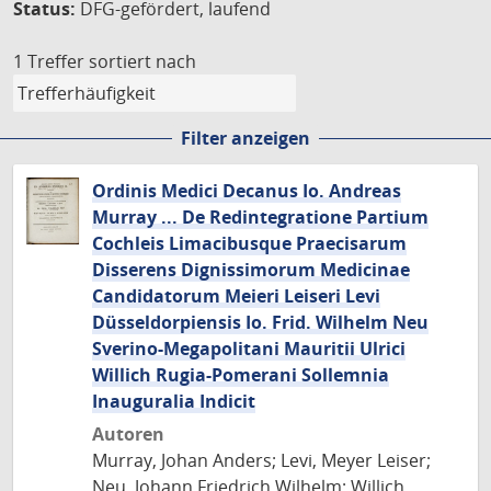
Status:
DFG-gefördert, laufend
1 Treffer
sortiert nach
Filter anzeigen
Ordinis Medici Decanus Io. Andreas
Murray ... De Redintegratione Partium
Cochleis Limacibusque Praecisarum
Disserens Dignissimorum Medicinae
Candidatorum Meieri Leiseri Levi
Düsseldorpiensis Io. Frid. Wilhelm Neu
Sverino-Megapolitani Mauritii Ulrici
Willich Rugia-Pomerani Sollemnia
Inauguralia Indicit
Autoren
Murray, Johan Anders; Levi, Meyer Leiser;
Neu, Johann Friedrich Wilhelm; Willich,