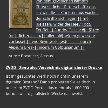
von dem geystlichen kampff/
Christ=||licher Ritterschafft/ das
ist/ wie die || Christen aus warheit
der schrifft/ sich legen || m#
[ue]ssen/ wider die Heel/ Todt/
Teuffel || Sünde/ Gesetz #[et]c̃ tr#
[oe]stlich zulesen/|| allen bl#[oe]den gewissen/
vorfasset || vnd Reymweis gestellet || durch
Alexium Bres=||nicerum Cotbusianum.||
Autor: Bresnicer, Alexius
ZVDD - Zentrales Verzeichnis digitalisierter Drucke
Ist Ihr gesuchtes Werk noch nicht in unserem
digitalen Bestand? Dann probieren Sie es doch in
unserem ZVDD Portal, das mehr als 1.600.000
bundesweit digitalisierte Werke nachweist.