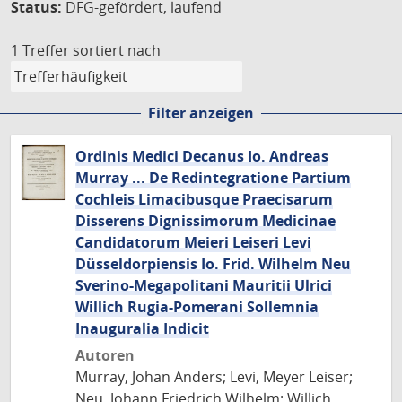
Status:
DFG-gefördert, laufend
1 Treffer
sortiert nach
Filter anzeigen
Ordinis Medici Decanus Io. Andreas
Murray ... De Redintegratione Partium
Cochleis Limacibusque Praecisarum
Disserens Dignissimorum Medicinae
Candidatorum Meieri Leiseri Levi
Düsseldorpiensis Io. Frid. Wilhelm Neu
Sverino-Megapolitani Mauritii Ulrici
Willich Rugia-Pomerani Sollemnia
Inauguralia Indicit
Autoren
Murray, Johan Anders; Levi, Meyer Leiser;
Neu, Johann Friedrich Wilhelm; Willich,