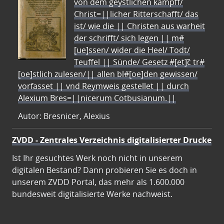
von dem geystlichen kampff/
Christ=||licher Ritterschafft/ das
ist/ wie die || Christen aus warheit
der schrifft/ sich legen || m#
[ue]ssen/ wider die Heel/ Todt/
Teuffel || Sünde/ Gesetz #[et]c̃ tr#
[oe]stlich zulesen/|| allen bl#[oe]den gewissen/
vorfasset || vnd Reymweis gestellet || durch
Alexium Bres=||nicerum Cotbusianum.||
Autor: Bresnicer, Alexius
ZVDD - Zentrales Verzeichnis digitalisierter Drucke
Ist Ihr gesuchtes Werk noch nicht in unserem
digitalen Bestand? Dann probieren Sie es doch in
unserem ZVDD Portal, das mehr als 1.600.000
bundesweit digitalisierte Werke nachweist.