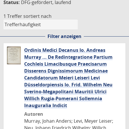
Status:
DFG-gefördert, laufend
1 Treffer
sortiert nach
Filter anzeigen
Ordinis Medici Decanus Io. Andreas
Murray ... De Redintegratione Partium
Cochleis Limacibusque Praecisarum
Disserens Dignissimorum Medicinae
Candidatorum Meieri Leiseri Levi
Düsseldorpiensis Io. Frid. Wilhelm Neu
Sverino-Megapolitani Mauritii Ulrici
Willich Rugia-Pomerani Sollemnia
Inauguralia Indicit
Autoren
Murray, Johan Anders; Levi, Meyer Leiser;
Neu, Johann Friedrich Wilhelm; Willich,