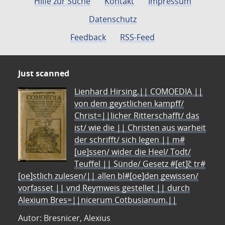
Hilfe zur Suche
Kontakt
Impressum
Datenschutz
Feedback
RSS-Feed
Just scanned
Lienhard Hirsing.|| COMOEDIA ||
von dem geystlichen kampff/
Christ=||licher Ritterschafft/ das
ist/ wie die || Christen aus warheit
der schrifft/ sich legen || m#
[ue]ssen/ wider die Heel/ Todt/
Teuffel || Sünde/ Gesetz #[et]c̃ tr#
[oe]stlich zulesen/|| allen bl#[oe]den gewissen/
vorfasset || vnd Reymweis gestellet || durch
Alexium Bres=||nicerum Cotbusianum.||
Autor: Bresnicer, Alexius