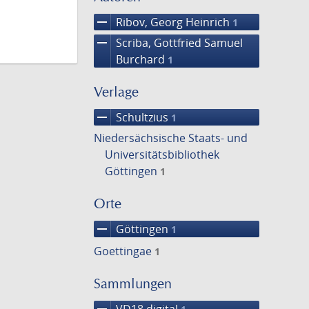
remove
Ribov, Georg Heinrich
1
remove
Scriba, Gottfried Samuel
Burchard
1
Verlage
remove
Schultzius
1
Niedersächsische Staats- und
Universitätsbibliothek
Göttingen
1
Orte
remove
Göttingen
1
Goettingae
1
Sammlungen
remove
VD18 digital