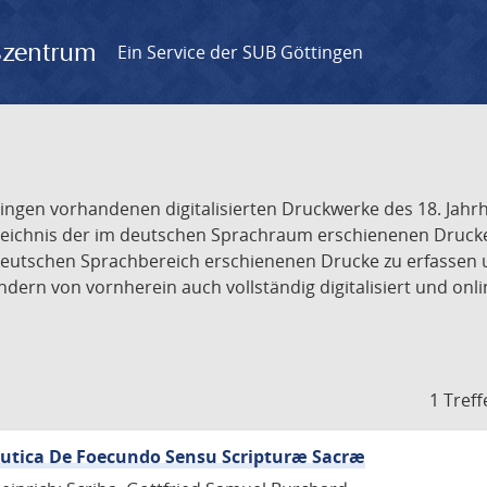
gszentrum
Ein Service der SUB Göttingen
tingen vorhandenen digitalisierten Druckwerke des 18. Jah
ichnis der im deutschen Sprachraum erschienenen Drucke de
deutschen Sprachbereich erschienenen Drucke zu erfassen 
dern von vornherein auch vollständig digitalisiert und onl
1 Treff
eutica De Foecundo Sensu Scripturæ Sacræ