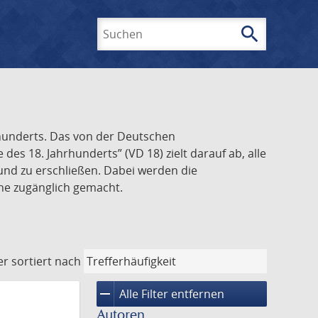
search
Suchen
rhunderts. Das von der Deutschen
s 18. Jahrhunderts” (VD 18) zielt darauf ab, alle
und zu erschließen. Dabei werden die
ine zugänglich gemacht.
er
sortiert nach
remove
Alle Filter entfernen
Autoren