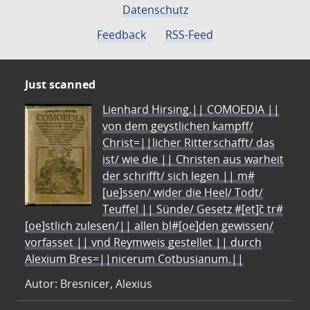
Datenschutz
Feedback
RSS-Feed
Just scanned
Lienhard Hirsing.|| COMOEDIA ||
von dem geystlichen kampff/
Christ=||licher Ritterschafft/ das
ist/ wie die || Christen aus warheit
der schrifft/ sich legen || m#
[ue]ssen/ wider die Heel/ Todt/
Teuffel || Sünde/ Gesetz #[et]c̃ tr#
[oe]stlich zulesen/|| allen bl#[oe]den gewissen/
vorfasset || vnd Reymweis gestellet || durch
Alexium Bres=||nicerum Cotbusianum.||
Autor: Bresnicer, Alexius