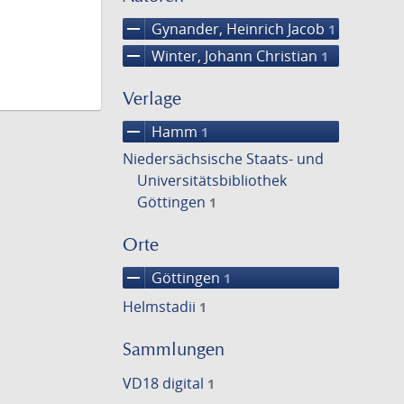
remove
Gynander, Heinrich Jacob
1
remove
Winter, Johann Christian
1
Verlage
remove
Hamm
1
Niedersächsische Staats- und
Universitätsbibliothek
Göttingen
1
Orte
remove
Göttingen
1
Helmstadii
1
Sammlungen
VD18 digital
1