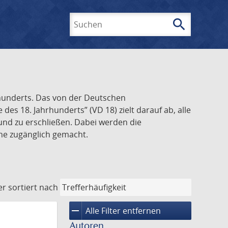
search
Suchen
rhunderts. Das von der Deutschen
s 18. Jahrhunderts” (VD 18) zielt darauf ab, alle
und zu erschließen. Dabei werden die
ine zugänglich gemacht.
er
sortiert nach
remove
Alle Filter entfernen
Autoren