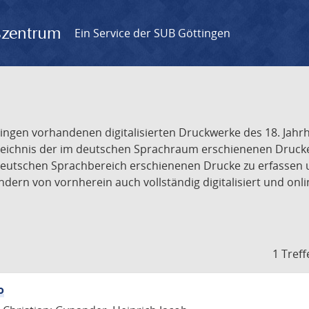
gszentrum
Ein Service der SUB Göttingen
tingen vorhandenen digitalisierten Druckwerke des 18. Jah
ichnis der im deutschen Sprachraum erschienenen Drucke de
deutschen Sprachbereich erschienenen Drucke zu erfassen 
dern von vornherein auch vollständig digitalisiert und onl
1 Treff
o