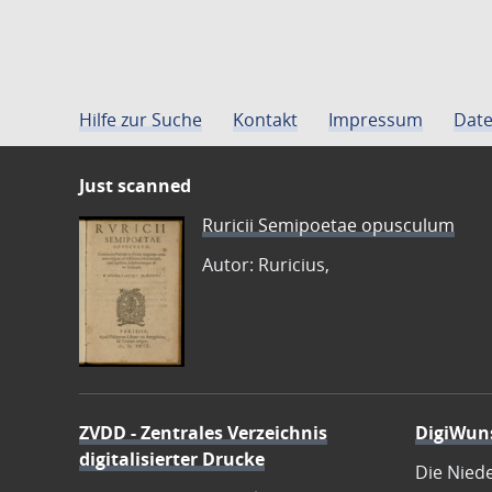
Hilfe zur Suche
Kontakt
Impressum
Date
Just scanned
Ruricii Semipoetae opusculum
Autor: Ruricius,
ZVDD - Zentrales Verzeichnis
DigiWun
digitalisierter Drucke
Die Nied