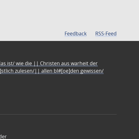
Feedback
RSS-Feed
s ist/ wie die || Christen aus warheit der
e]stlich zulesen/|| allen bl#[oe]den gewissen/
der