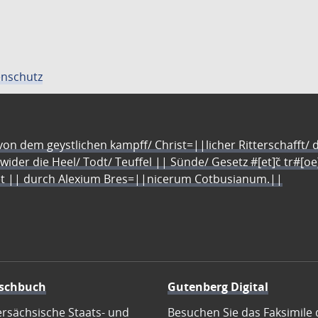
nschutz
n dem geystlichen kampff/ Christ=||licher Ritterschafft/ da
 wider die Heel/ Todt/ Teuffel || Sünde/ Gesetz #[et]c̃ tr#[o
let || durch Alexium Bres=||nicerum Cotbusianum.||
schbuch
Gutenberg Digital
ersächsische Staats- und
Besuchen Sie das Faksimile 