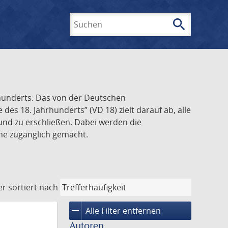
search
Suchen
rhunderts. Das von der Deutschen
s 18. Jahrhunderts” (VD 18) zielt darauf ab, alle
und zu erschließen. Dabei werden die
ine zugänglich gemacht.
er
sortiert nach
remove
Alle Filter entfernen
Autoren