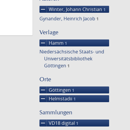
remove
Winter, Johann Christian
1
Gynander, Heinrich Jacob
1
Verlage
remove
Hamm
1
Niedersächsische Staats- und
Universitätsbibliothek
Göttingen
1
Orte
remove
Göttingen
1
remove
Helmstadii
1
Sammlungen
remove
VD18 digital
1