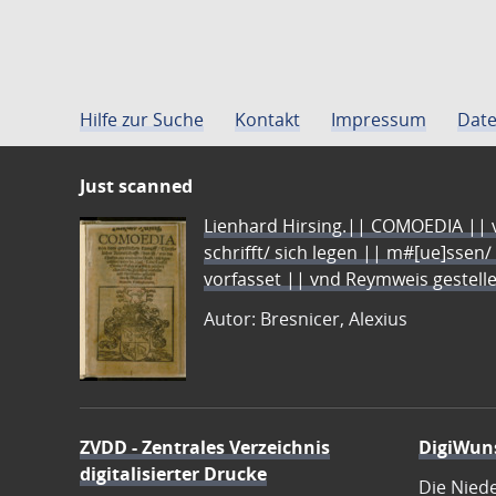
Hilfe zur Suche
Kontakt
Impressum
Date
Just scanned
Lienhard Hirsing.|| COMOEDIA || vo
schrifft/ sich legen || m#[ue]ssen/
vorfasset || vnd Reymweis gestel
Autor: Bresnicer, Alexius
ZVDD - Zentrales Verzeichnis
DigiWun
digitalisierter Drucke
Die Nied