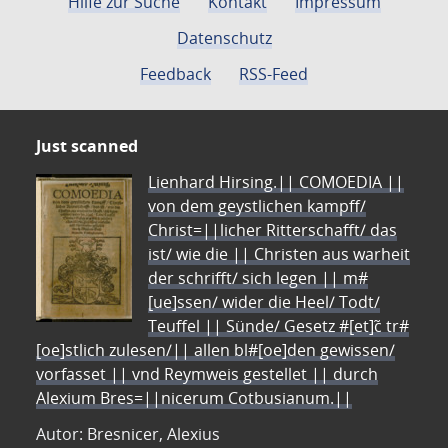
Hilfe zur Suche
Kontakt
Impressum
Datenschutz
Feedback
RSS-Feed
Just scanned
Lienhard Hirsing.|| COMOEDIA ||
von dem geystlichen kampff/
Christ=||licher Ritterschafft/ das
ist/ wie die || Christen aus warheit
der schrifft/ sich legen || m#
[ue]ssen/ wider die Heel/ Todt/
Teuffel || Sünde/ Gesetz #[et]c̃ tr#
[oe]stlich zulesen/|| allen bl#[oe]den gewissen/
vorfasset || vnd Reymweis gestellet || durch
Alexium Bres=||nicerum Cotbusianum.||
Autor: Bresnicer, Alexius