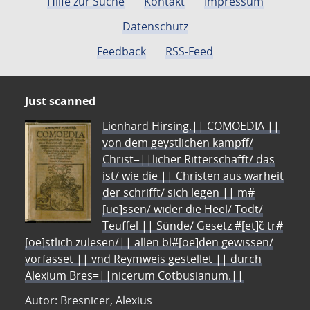
Hilfe zur Suche
Kontakt
Impressum
Datenschutz
Feedback
RSS-Feed
Just scanned
Lienhard Hirsing.|| COMOEDIA ||
von dem geystlichen kampff/
Christ=||licher Ritterschafft/ das
ist/ wie die || Christen aus warheit
der schrifft/ sich legen || m#
[ue]ssen/ wider die Heel/ Todt/
Teuffel || Sünde/ Gesetz #[et]c̃ tr#
[oe]stlich zulesen/|| allen bl#[oe]den gewissen/
vorfasset || vnd Reymweis gestellet || durch
Alexium Bres=||nicerum Cotbusianum.||
Autor: Bresnicer, Alexius