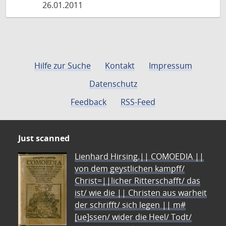
26.01.2011
Hilfe zur Suche
Kontakt
Impressum
Datenschutz
Feedback
RSS-Feed
Just scanned
Lienhard Hirsing.|| COMOEDIA ||
von dem geystlichen kampff/
Christ=||licher Ritterschafft/ das
ist/ wie die || Christen aus warheit
der schrifft/ sich legen || m#
[ue]ssen/ wider die Heel/ Todt/