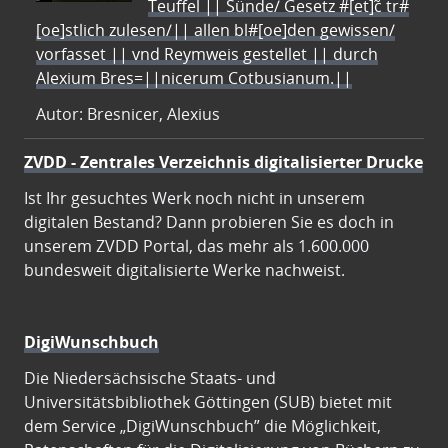
Teuffel || Sünde/ Gesetz #[et]c̃ tr#
[oe]stlich zulesen/|| allen bl#[oe]den gewissen/
vorfasset || vnd Reymweis gestellet || durch
Alexium Bres=||nicerum Cotbusianum.||
Autor: Bresnicer, Alexius
ZVDD - Zentrales Verzeichnis digitalisierter Drucke
Ist Ihr gesuchtes Werk noch nicht in unserem
digitalen Bestand? Dann probieren Sie es doch in
unserem ZVDD Portal, das mehr als 1.600.000
bundesweit digitalisierte Werke nachweist.
DigiWunschbuch
Die Niedersächsische Staats- und
Universitätsbibliothek Göttingen (SUB) bietet mit
dem Service „DigiWunschbuch” die Möglichkeit,