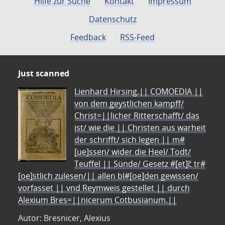
Hilfe zur Suche
Kontakt
Impressum
Datenschutz
Feedback
RSS-Feed
Just scanned
Lienhard Hirsing.|| COMOEDIA ||
von dem geystlichen kampff/
Christ=||licher Ritterschafft/ das
ist/ wie die || Christen aus warheit
der schrifft/ sich legen || m#
[ue]ssen/ wider die Heel/ Todt/
Teuffel || Sünde/ Gesetz #[et]c̃ tr#
[oe]stlich zulesen/|| allen bl#[oe]den gewissen/
vorfasset || vnd Reymweis gestellet || durch
Alexium Bres=||nicerum Cotbusianum.||
Autor: Bresnicer, Alexius