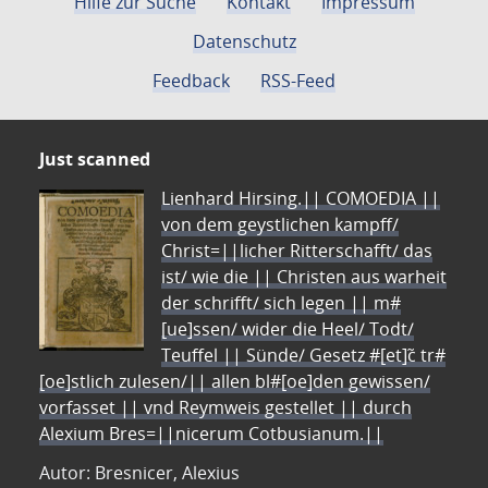
Hilfe zur Suche
Kontakt
Impressum
Datenschutz
Feedback
RSS-Feed
Just scanned
Lienhard Hirsing.|| COMOEDIA ||
von dem geystlichen kampff/
Christ=||licher Ritterschafft/ das
ist/ wie die || Christen aus warheit
der schrifft/ sich legen || m#
[ue]ssen/ wider die Heel/ Todt/
Teuffel || Sünde/ Gesetz #[et]c̃ tr#
[oe]stlich zulesen/|| allen bl#[oe]den gewissen/
vorfasset || vnd Reymweis gestellet || durch
Alexium Bres=||nicerum Cotbusianum.||
Autor: Bresnicer, Alexius