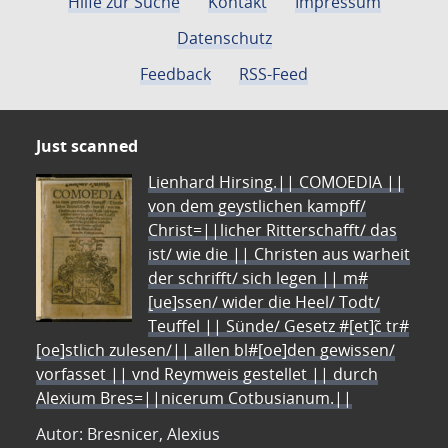
Hilfe zur Suche
Kontakt
Impressum
Datenschutz
Feedback
RSS-Feed
Just scanned
Lienhard Hirsing.|| COMOEDIA ||
von dem geystlichen kampff/
Christ=||licher Ritterschafft/ das
ist/ wie die || Christen aus warheit
der schrifft/ sich legen || m#
[ue]ssen/ wider die Heel/ Todt/
Teuffel || Sünde/ Gesetz #[et]c̃ tr#
[oe]stlich zulesen/|| allen bl#[oe]den gewissen/
vorfasset || vnd Reymweis gestellet || durch
Alexium Bres=||nicerum Cotbusianum.||
Autor: Bresnicer, Alexius